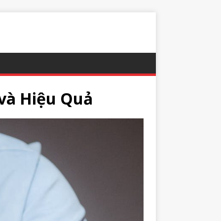
và Hiệu Quả