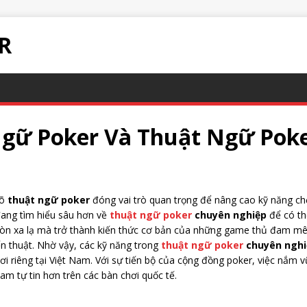
R
gữ Poker Và Thuật Ngữ Pok
rõ
thuật ngữ poker
đóng vai trò quan trọng để nâng cao kỹ năng chơi
đang tìm hiểu sâu hơn về
thuật ngữ poker
chuyên nghiệp
để có th
hông còn xa lạ mà trở thành kiến thức cơ bản của những game thủ đam m
ến thuật. Nhờ vậy, các kỹ năng trong
thuật ngữ poker
chuyên nghi
i riêng tại Việt Nam. Với sự tiến bộ của cộng đồng poker, việc nắm 
am tự tin hơn trên các bàn chơi quốc tế.