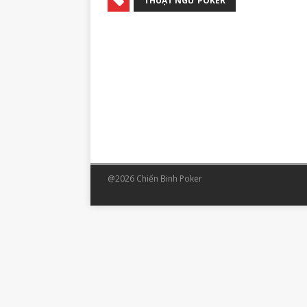
THUẬT NGỮ POKER
@2026 Chiến Binh Poker