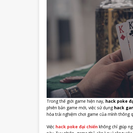
Trong thế giới game hiện nay,
hack poke đạ
phiên bản game mới, việc sử dụng
hack gam
hóa trải nghiệm chơi game của mình thông q
Việc
hack poke đại chiến
không chỉ giúp ng