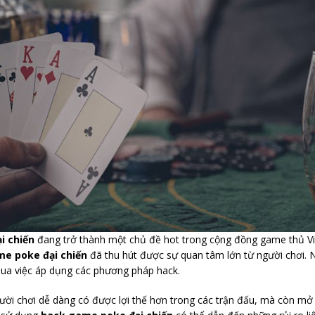
i chiến
đang trở thành một chủ đề hot trong cộng đồng game thủ Việ
e poke đại chiến
đã thu hút được sự quan tâm lớn từ người chơi. 
ua việc áp dụng các phương pháp hack.
ười chơi dễ dàng có được lợi thế hơn trong các trận đấu, mà còn mở 