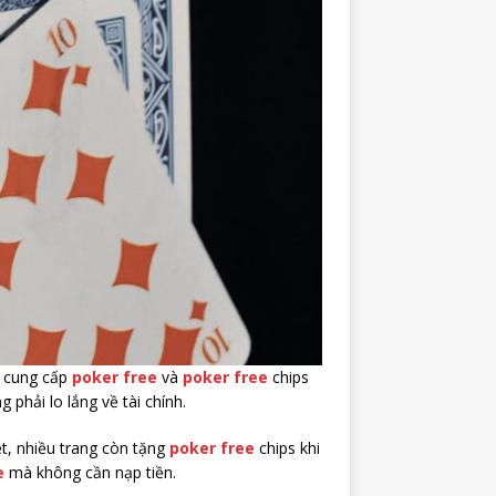
b cung cấp
poker free
và
poker free
chips
g phải lo lắng về tài chính.
ệt, nhiều trang còn tặng
poker free
chips khi
e
mà không cần nạp tiền.