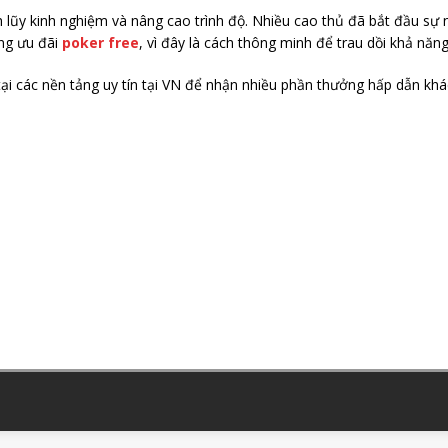
h lũy kinh nghiệm và nâng cao trình độ. Nhiều cao thủ đã bắt đầu sự
ững ưu đãi
poker free
, vì đây là cách thông minh để trau dồi khả năng
ại các nền tảng uy tín tại VN để nhận nhiều phần thưởng hấp dẫn kh