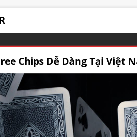
R
ree Chips Dễ Dàng Tại Việt 