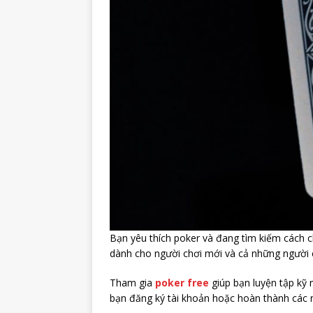
Bạn yêu thích poker và đang tìm kiếm cách c
dành cho người chơi mới và cả những người 
Tham gia
poker free
giúp bạn luyện tập kỹ 
bạn đăng ký tài khoản hoặc hoàn thành các 