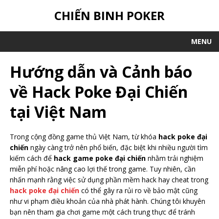
CHIẾN BINH POKER
MENU
Hướng dẫn và Cảnh báo
về Hack Poke Đại Chiến
tại Việt Nam
Trong cộng đồng game thủ Việt Nam, từ khóa
hack poke đại
chiến
ngày càng trở nên phổ biến, đặc biệt khi nhiều người tìm
kiếm cách để
hack game poke đại chiến
nhằm trải nghiệm
miễn phí hoặc nâng cao lợi thế trong game. Tuy nhiên, cần
nhấn mạnh rằng việc sử dụng phần mềm hack hay cheat trong
hack poke đại chiến
có thể gây ra rủi ro về bảo mật cũng
như vi phạm điều khoản của nhà phát hành. Chúng tôi khuyên
bạn nên tham gia chơi game một cách trung thực để tránh