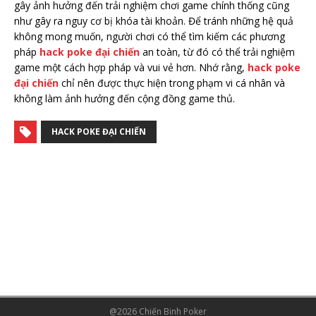
gây ảnh hưởng đến trải nghiệm chơi game chính thống cũng
như gây ra nguy cơ bị khóa tài khoản. Để tránh những hệ quả
không mong muốn, người chơi có thể tìm kiếm các phương
pháp
hack poke đại chiến
an toàn, từ đó có thể trải nghiệm
game một cách hợp pháp và vui vẻ hơn. Nhớ rằng,
hack poke
đại chiến
chỉ nên được thực hiện trong phạm vi cá nhân và
không làm ảnh hưởng đến cộng đồng game thủ.
HACK POKE ĐẠI CHIẾN
@2026 Chiến Binh Poker