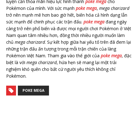
luyện cần thỏa mãn hiệu lực hình thành
poke mega
cho
Pokémon của mình. Với sức mạnh
poke mega
,
mega charizard
trở nên mạnh mẽ hơn bao giờ hết, biến hóa cả hình dạng lẫn
sức mạnh để chinh phục các trận đấu.
poke mega
đang ngày
càng trở nên phổ biến và được mọi người chơi Pokémon ở Việt
Nam quan tâm nhiều hơn, đồng thời nhiều người muốn làm
chủ
mega charizard
. Sự kết hợp giữa hai yếu tố trên đã đem lại
những trận đấu ấn tượng trong mỗi trận chiến của làng
Pokémon Việt Nam. Tham gia vào thế giới của
poke mega
, đặc
biệt là với
mega charizard
, hứa hẹn sẽ mang lại một trải
nghiệm khó quên cho bất cứ người yêu thích không chỉ
Pokémon.
POKE MEGA